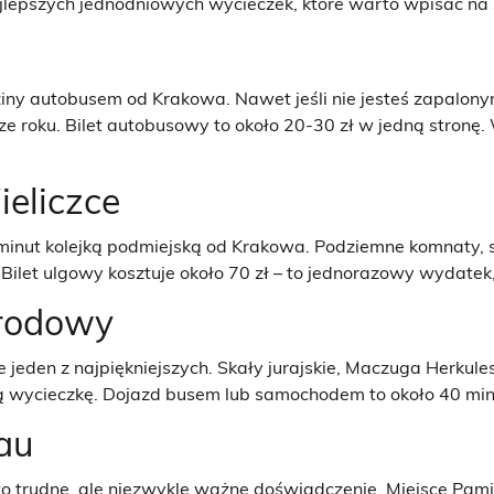
jlepszych jednodniowych wycieczek, które warto wpisać na s
dziny autobusem od Krakowa. Nawet jeśli nie jesteś zapalony
ze roku. Bilet autobusowy to około 20-30 zł w jedną stronę
ieliczce
nut kolejką podmiejską od Krakowa. Podziemne komnaty, sol
Bilet ulgowy kosztuje około 70 zł – to jednorazowy wydatek,
arodowy
 jeden z najpiękniejszych. Skały jurajskie, Maczuga Herkule
nną wycieczkę. Dojazd busem lub samochodem to około 40 min
au
trudne, ale niezwykle ważne doświadczenie. Miejsce Pamię