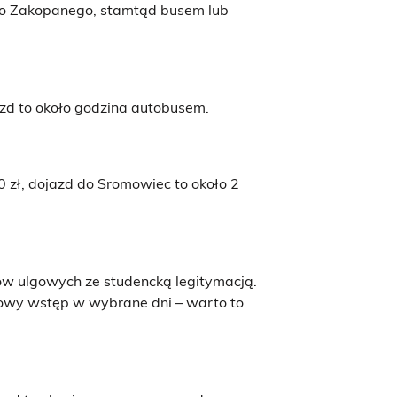
 do Zakopanego, stamtąd busem lub
zd to około godzina autobusem.
 zł, dojazd do Sromowiec to około 2
tów ulgowych ze studencką legitymacją.
rmowy wstęp w wybrane dni – warto to