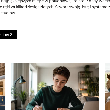
o najpiękniejszych miejsc w południowej Polsce. Każdy wee
e ręki za kilkadziesiąt złotych. Stwórz swoją listę i system
 studiów.
nij na X