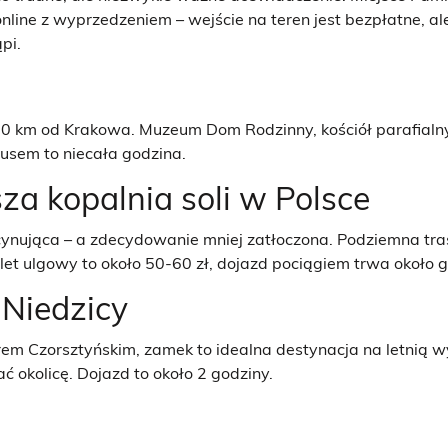
ine z wyprzedzeniem – wejście na teren jest bezpłatne, al
pi.
 50 km od Krakowa. Muzeum Dom Rodzinny, kościół parafialny
busem to niecała godzina.
sza kopalnia soli w Polsce
scynująca – a zdecydowanie mniej zatłoczona. Podziemna tras
et ulgowy to około 50-60 zł, dojazd pociągiem trwa około g
Niedzicy
rem Czorsztyńskim, zamek to idealna destynacja na letnią w
 okolicę. Dojazd to około 2 godziny.