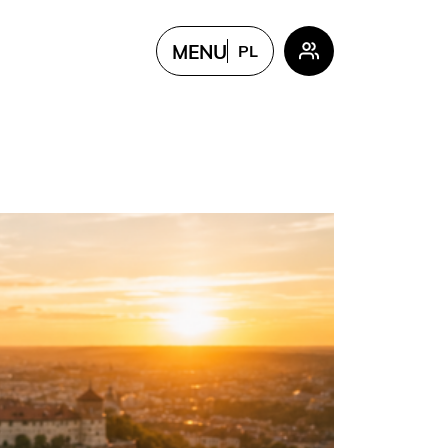
MENU
PL
PL
EN
FR
UKR
CN