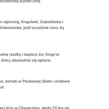
tudencką bucket listę.
m alpinistą, Krupówki, Gubałówka i
. Wskazówka: jedź wcześnie rano, by
ne rzeźby i kaplica św. Kingi to
 który absolutnie się opłaca.
sa, zamek w Pieskowej Skale i urokliwe
ut.
ci leży w Oświęcimiu, około 70 km od