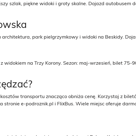
jszy szlak, piękne widoki i groty skalne. Dojazd autobusem
dowska
rchitektura, park pielgrzymkowy i widoki na Beskidy. Doja
 widokiem na Trzy Korony. Sezon: maj-wrzesień, bilet 75-90
zędzać?
 kosztów transportu znacząco obniża cenę. Korzystaj z bile
stronie e-podroznik.pl i FlixBus. Wiele miejsc oferuje da