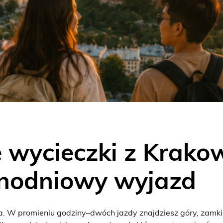
wycieczki z Krakow
dnodniowy wyjazd
W promieniu godziny–dwóch jazdy znajdziesz góry, zamki, 