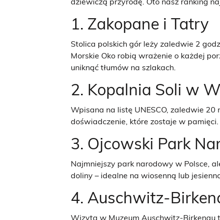
dziewiczą przyrodę. Oto nasz ranking na
1. Zakopane i Tatry
Stolica polskich gór leży zaledwie 2 go
Morskie Oko robią wrażenie o każdej por
uniknąć tłumów na szlakach.
2. Kopalnia Soli w W
Wpisana na listę UNESCO, zaledwie 20 mi
doświadczenie, które zostaje w pamięci. 
3. Ojcowski Park N
Najmniejszy park narodowy w Polsce, ale
doliny – idealne na wiosenną lub jesie
4. Auschwitz-Birken
Wizyta w Muzeum Auschwitz-Birkenau to 