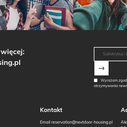
więcej:
ing.pl
Wyrażam zgodę 
otrzymywania newsl
Kontakt
A
Email
reservation@nextdoor-housing.pl
Ale