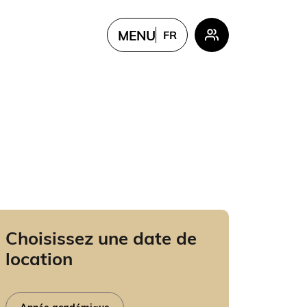
MENU
FR
PL
EN
FR
UKR
CN
Choisissez une date de
location