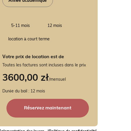
Année académique
5-11 mois
12 mois
location à court terme
Votre prix de location est de
Toutes les factures sont incluses dans le prix
3600,00
zł
/
mensuel
Durée du bail : 12 mois
quantité
de
Réservez maintenant
Studio
double
pour