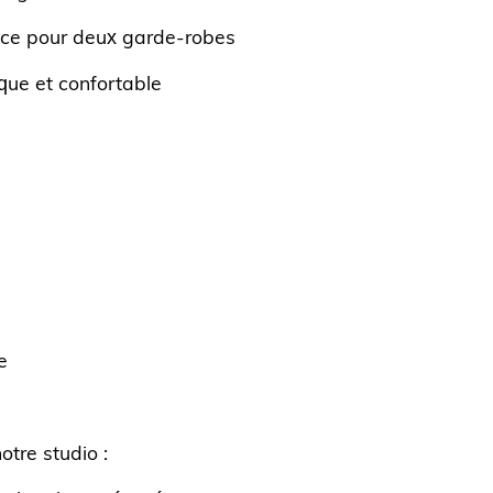
ace pour deux garde-robes
ique et confortable
e
tre studio :