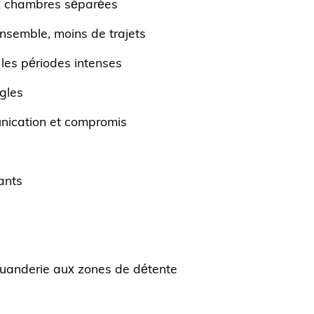
x chambres séparées
semble, moins de trajets
les périodes intenses
gles
ication et compromis
ants
 buanderie aux zones de détente