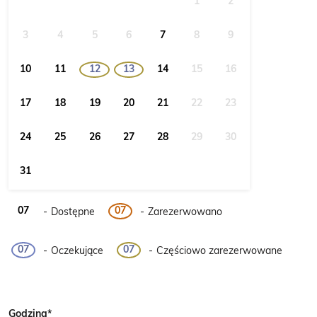
1
2
3
4
5
6
7
8
9
·
·
10
11
12
13
14
15
16
17
18
19
20
21
22
23
24
25
26
27
28
29
30
31
07
07
-
Dostępne
-
Zarezerwowano
·
07
07
-
Oczekujące
-
Częściowo zarezerwowane
Godzina*