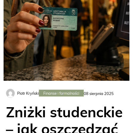
Finanse i formalności
Piotr Kryński
08 sierpnia 2025
Zniżki studenckie
– jak oszczędzać