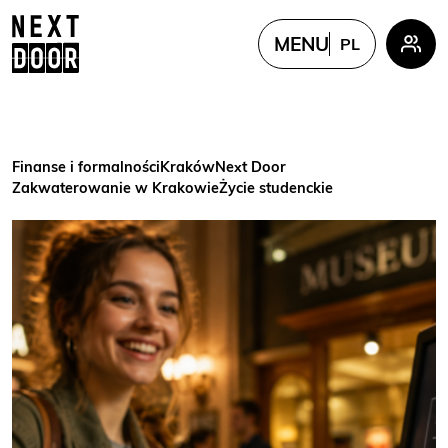
MENU
PL
PL
EN
FR
Finanse i formalności
Kraków
Next Door
UKR
Zakwaterowanie w Krakowie
Życie studenckie
CN