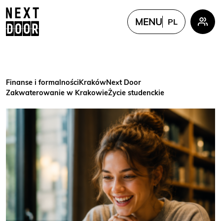
MENU
PL
PL
EN
FR
Finanse i formalności
Kraków
Next Door
UKR
Zakwaterowanie w Krakowie
Życie studenckie
CN