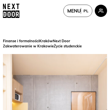
MENU
PL
PL
EN
FR
Finanse i formalności
Kraków
Next Door
UKR
Zakwaterowanie w Krakowie
Życie studenckie
CN