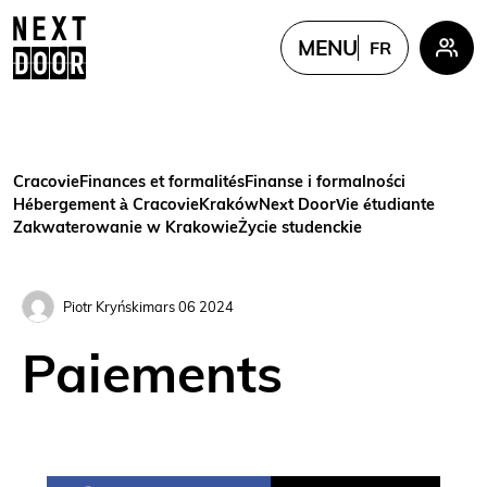
MENU
FR
PL
EN
FR
Cracovie
Finances et formalités
Finanse i formalności
UKR
Hébergement à Cracovie
Kraków
Next Door
Vie étudiante
Zakwaterowanie w Krakowie
Życie studenckie
CN
Piotr Kryński
mars 06 2024
Paiements