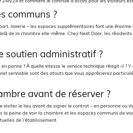
 24h/24 et comment le contrôle d’accès pour les visiteurs es
ces communs ?
port, laverie – les espaces supplémentaires font une énorme 
-delà de la chambre elle-même. Chez Next Door, les résiden
e soutien administratif ?
n panne ? À quelle vitesse le service technique réagit-il ? Y 
onnel serviable sont des atouts que vous apprécierez partic
hambre avant de réserver ?
visiter le lieu avant de signer le contrat – en personne ou v
urs la peine de voir la chambre et les espaces communs de vo
irtuelles de l’établissement.