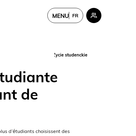
MENU
FR
PL
EN
FR
waterowanie w Krakowie
Życie studenckie
UKR
CN
tudiante
ant de
lus d’étudiants choisissent des