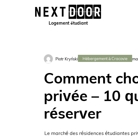
Logement étudiant
Cracovie
Finances et formalités
Finanse i formaln
Hébergement à Cracovie
Piotr Kryński
ma
Comment choi
privée – 10 q
réserver
Le marché des résidences étudiantes pri