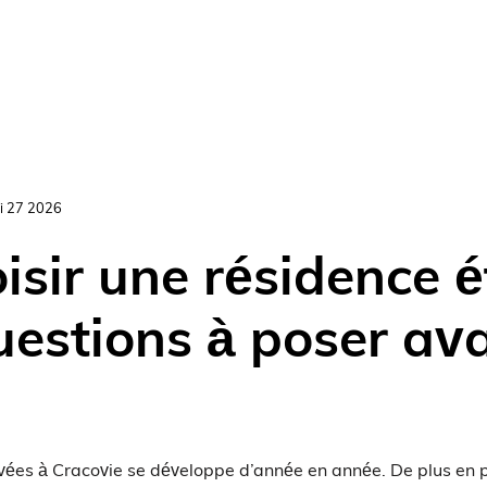
ości
Hébergement à Cracovie
Kraków
Next Door
Vie étudiante
Zak
i 27 2026
sir une résidence é
uestions à poser av
vées à Cracovie se développe d’année en année. De plus en p