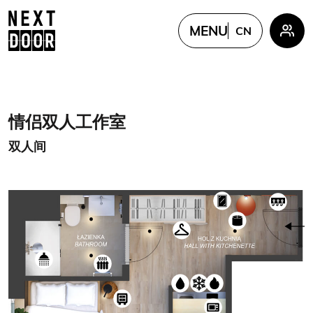
MENU
CN
PL
EN
FR
情侣双人工作室
UKR
双人间
CN